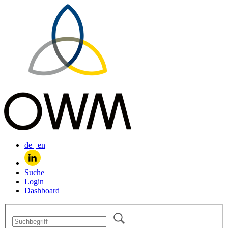
de
|
en
Suche
Login
Dashboard