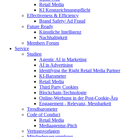
Retail Media
KI Kennzeichnungspflicht
Effectiveness & Efficiency
Brand Safety/ Ad Fraud
Future Ready
Künstliche Intelligenz
Nachhaltigkeit
Members Forum
Service
Studien
Agentic AI in Marketing
AI in Advertising
Identifying the Right Retail Media Partner
KI-Barometer
Retail Media
Third Party Cookies
Blockchain-Technologie
Online-Werbung in der Post-Cookie-Ära
Engagement - Relevanz, Messbarkeit
Trendbarometer
Code of Conduct
Retail Media
Mediaagentur-Pitch
Vertragsvorlagen
Mitgliederversammlung