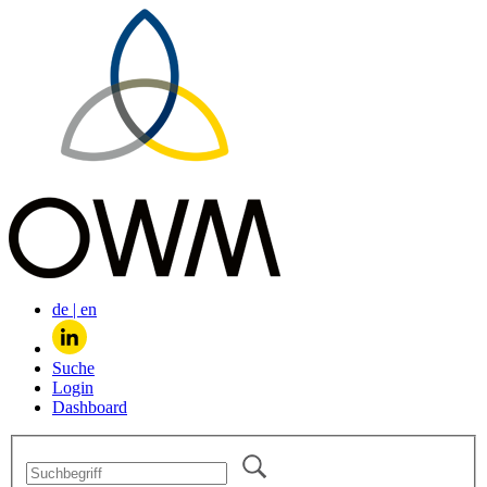
de
|
en
Suche
Login
Dashboard