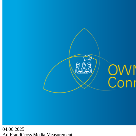
04.06.2025
Ad Fraud
Cross Media Measurement