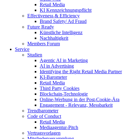
Retail Media
KI Kennzeichnungspflicht
Effectiveness & Efficiency
Brand Safety/ Ad Fraud
Future Ready
Künstliche Intelligenz
Nachhaltigkeit
Members Forum
Service
Studien
Agentic AI in Marketing
AI in Advertising
Identifying the Right Retail Media Partner
KI-Barometer
Retail Media
Third Party Cookies
Blockchain-Technologie
Online-Werbung in der Post-Cookie-Ära
Engagement - Relevanz, Messbarkeit
Trendbarometer
Code of Conduct
Retail Media
Mediaagentur-Pitch
Vertragsvorlagen
Mitgliederversammlung