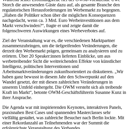
Storch die anwesenden Gäste dazu auf, als gesamte Branche den
regulatorischen Herausforderungen im Werbemarkt zu begegnen.
„Haben die Politiker schon über die möglichen Konsequenzen
nachgedacht, wenn ca. 3 Mrd. Euro Werbeinvestitionen aus dem
Markt verschwinden?“, fragte er und zeigte damit die
folgenschweren Auswirkungen eines Werbeverbotes auf.
Ziel der Veranstaltung war es, die verschiedenen Marktpartner
zusammenzubringen, um die tiefgreifenden Veränderungen, die
derzeit den Werbemarkt prägen, gemeinsam zu analysieren und zu
erörtern. Über 20 Speaker:innen lieferten Einblicke, um aus
werbetreibender Sicht die weitreichenden Effekte von künstlicher
Intelligenz, politischen Interventionen und
Arbeitsmarktveränderungen zukunftsorientiert zu diskutieren. „Wir
haben ganz bewusst in diesem Jahr den Schwerpunkt auf den
Wandel gesetzt, der mit diesen zahlreichen Veränderungen in
unserem Umfeld einhergeht. Die OWM versteht sich als treibende
Kraft im Markt“, betonte OWM-Geschäftsführerin Susanne Kunz in
ihrer Ansprache.
Die Agenda war mit inspirierenden Keynotes, interaktiven Panels,
praxisnahen Best Cases und spannenden Masterclasses sehr
vielfältig gestaltet, was zahlreiche Besucher nach Berlin lockte. Mit
einer Rekordanzahl an Teilnehmenden war der Summit die
erfolgreichste Veranstaltung des Verbandes.