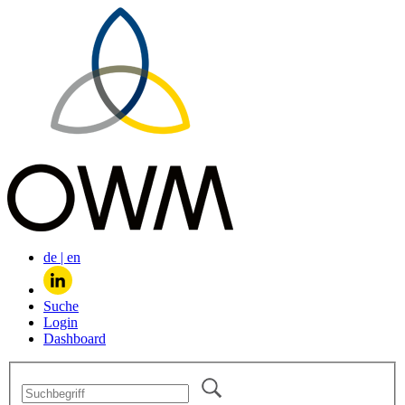
de
|
en
Suche
Login
Dashboard