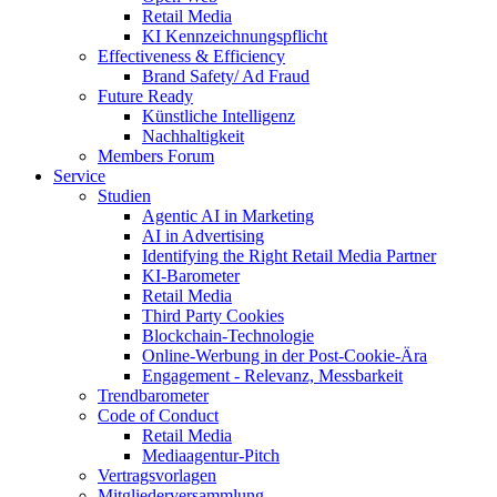
Retail Media
KI Kennzeichnungspflicht
Effectiveness & Efficiency
Brand Safety/ Ad Fraud
Future Ready
Künstliche Intelligenz
Nachhaltigkeit
Members Forum
Service
Studien
Agentic AI in Marketing
AI in Advertising
Identifying the Right Retail Media Partner
KI-Barometer
Retail Media
Third Party Cookies
Blockchain-Technologie
Online-Werbung in der Post-Cookie-Ära
Engagement - Relevanz, Messbarkeit
Trendbarometer
Code of Conduct
Retail Media
Mediaagentur-Pitch
Vertragsvorlagen
Mitgliederversammlung