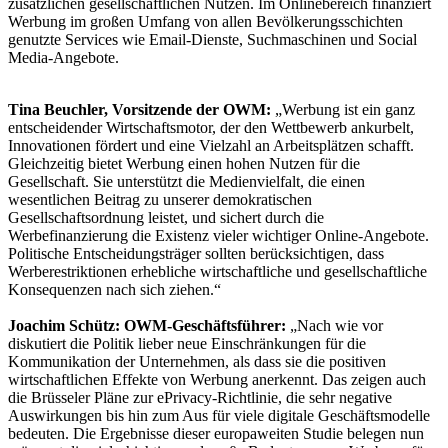
zusätzlichen gesellschaftlichen Nutzen. Im Onlinebereich finanziert
Werbung im großen Umfang von allen Bevölkerungsschichten
genutzte Services wie Email-Dienste, Suchmaschinen und Social
Media-Angebote.
Tina Beuchler, Vorsitzende der OWM:
„Werbung ist ein ganz
entscheidender Wirtschaftsmotor, der den Wettbewerb ankurbelt,
Innovationen fördert und eine Vielzahl an Arbeitsplätzen schafft.
Gleichzeitig bietet Werbung einen hohen Nutzen für die
Gesellschaft. Sie unterstützt die Medienvielfalt, die einen
wesentlichen Beitrag zu unserer demokratischen
Gesellschaftsordnung leistet, und sichert durch die
Werbefinanzierung die Existenz vieler wichtiger Online-Angebote.
Politische Entscheidungsträger sollten berücksichtigen, dass
Werberestriktionen erhebliche wirtschaftliche und gesellschaftliche
Konsequenzen nach sich ziehen.“
Joachim Schütz: OWM-Geschäftsführer:
„Nach wie vor
diskutiert die Politik lieber neue Einschränkungen für die
Kommunikation der Unternehmen, als dass sie die positiven
wirtschaftlichen Effekte von Werbung anerkennt. Das zeigen auch
die Brüsseler Pläne zur ePrivacy-Richtlinie, die sehr negative
Auswirkungen bis hin zum Aus für viele digitale Geschäftsmodelle
bedeuten. Die Ergebnisse dieser europaweiten Studie belegen nun