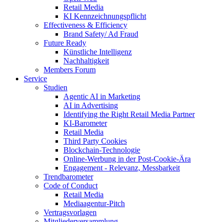
Retail Media
KI Kennzeichnungspflicht
Effectiveness & Efficiency
Brand Safety/ Ad Fraud
Future Ready
Künstliche Intelligenz
Nachhaltigkeit
Members Forum
Service
Studien
Agentic AI in Marketing
AI in Advertising
Identifying the Right Retail Media Partner
KI-Barometer
Retail Media
Third Party Cookies
Blockchain-Technologie
Online-Werbung in der Post-Cookie-Ära
Engagement - Relevanz, Messbarkeit
Trendbarometer
Code of Conduct
Retail Media
Mediaagentur-Pitch
Vertragsvorlagen
Mitgliederversammlung