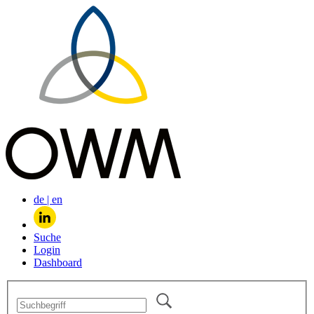
de
|
en
Suche
Login
Dashboard