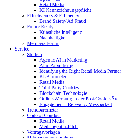
Retail Media
KI Kennzeichnungspflicht
Effectiveness & Efficiency
Brand Safety/ Ad Fraud
Future Ready
Künstliche Intelligenz
Nachhaltigkeit
Members Forum
Service
Studien
Agentic AI in Marketing
AI in Advertising
Identifying the Right Retail Media Partner
KI-Barometer
Retail Media
Third Party Cookies
Blockchain-Technologie
Online-Werbung in der Post-Cookie-Ära
Engagement - Relevanz, Messbarkeit
Trendbarometer
Code of Conduct
Retail Media
Mediaagentur-Pitch
Vertragsvorlagen
Mitgliederversammlung