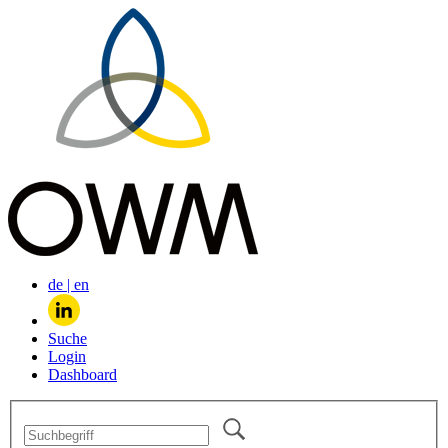
de
|
en
Suche
Login
Dashboard