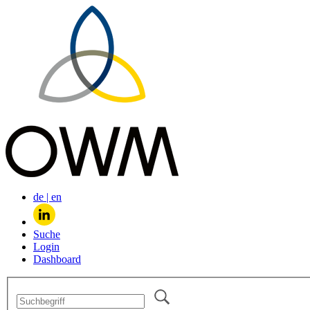
de
|
en
Suche
Login
Dashboard