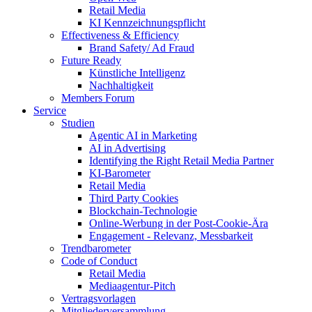
Retail Media
KI Kennzeichnungspflicht
Effectiveness & Efficiency
Brand Safety/ Ad Fraud
Future Ready
Künstliche Intelligenz
Nachhaltigkeit
Members Forum
Service
Studien
Agentic AI in Marketing
AI in Advertising
Identifying the Right Retail Media Partner
KI-Barometer
Retail Media
Third Party Cookies
Blockchain-Technologie
Online-Werbung in der Post-Cookie-Ära
Engagement - Relevanz, Messbarkeit
Trendbarometer
Code of Conduct
Retail Media
Mediaagentur-Pitch
Vertragsvorlagen
Mitgliederversammlung