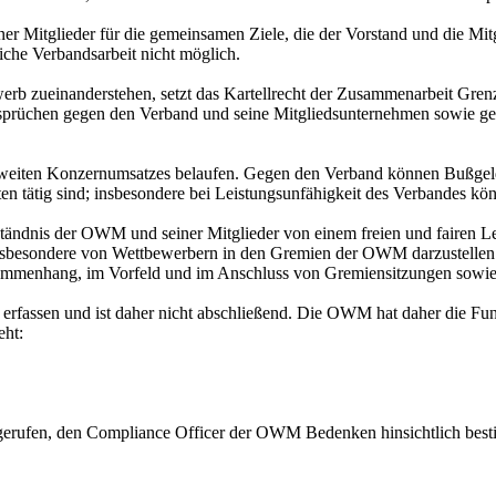
 Mitglieder für die gemeinsamen Ziele, die der Vorstand und die Mit
eiche Verbandsarbeit nicht möglich.
rb zueinanderstehen, setzt das Kartellrecht der Zusammenarbeit Gren
sprüchen gegen den Verband und seine Mitgliedsunternehmen sowie ge
tweiten Konzernumsatzes belaufen. Gegen den Verband können Bußgel
en tätig sind; insbesondere bei Leistungsunfähigkeit des Verbandes kön
tändnis der OWM und seiner Mitglieder von einem freien und fairen Leis
nsbesondere von Wettbewerbern in den Gremien der OWM darzustellen. 
mmenhang, im Vorfeld und im Anschluss von Gremiensitzungen sowie 
l erfassen und ist daher nicht abschließend. Die OWM hat daher die F
eht:
rufen, den Compliance Officer der OWM Bedenken hinsichtlich bestim