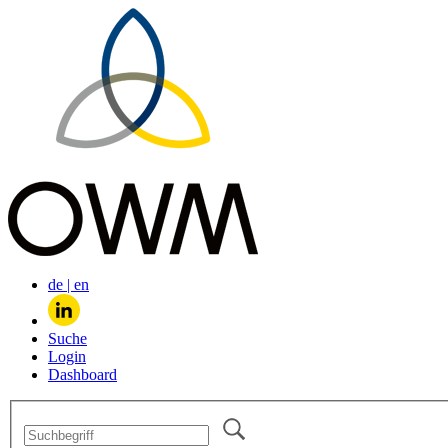
de
|
en
Suche
Login
Dashboard