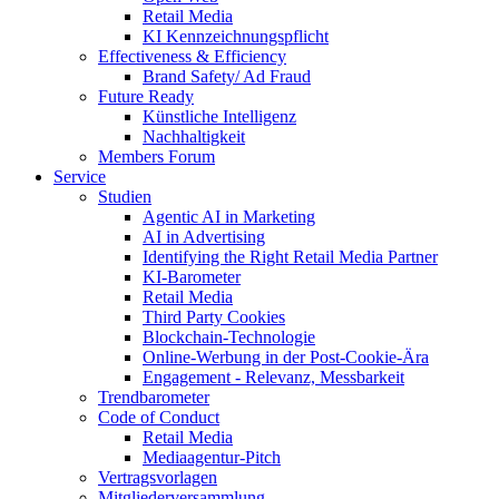
Retail Media
KI Kennzeichnungspflicht
Effectiveness & Efficiency
Brand Safety/ Ad Fraud
Future Ready
Künstliche Intelligenz
Nachhaltigkeit
Members Forum
Service
Studien
Agentic AI in Marketing
AI in Advertising
Identifying the Right Retail Media Partner
KI-Barometer
Retail Media
Third Party Cookies
Blockchain-Technologie
Online-Werbung in der Post-Cookie-Ära
Engagement - Relevanz, Messbarkeit
Trendbarometer
Code of Conduct
Retail Media
Mediaagentur-Pitch
Vertragsvorlagen
Mitgliederversammlung