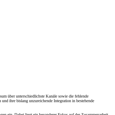
m über unterschiedlichste Kanäle sowie die fehlende
 und ihre bislang unzureichende Integration in bestehende
gen ein. Dabei liegt ein besonderer Fokus auf der Zusammenarbeit