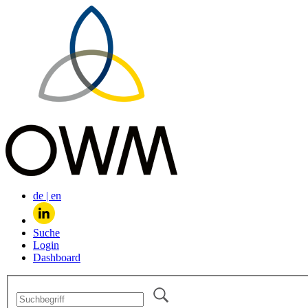
de
|
en
Suche
Login
Dashboard