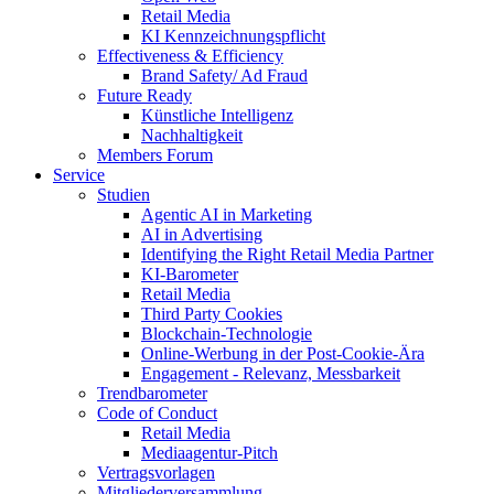
Retail Media
KI Kennzeichnungspflicht
Effectiveness & Efficiency
Brand Safety/ Ad Fraud
Future Ready
Künstliche Intelligenz
Nachhaltigkeit
Members Forum
Service
Studien
Agentic AI in Marketing
AI in Advertising
Identifying the Right Retail Media Partner
KI-Barometer
Retail Media
Third Party Cookies
Blockchain-Technologie
Online-Werbung in der Post-Cookie-Ära
Engagement - Relevanz, Messbarkeit
Trendbarometer
Code of Conduct
Retail Media
Mediaagentur-Pitch
Vertragsvorlagen
Mitgliederversammlung