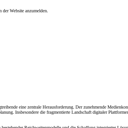
an der Website anzumelden.
reibende eine zentrale Herausforderung. Der zunehmende Medienkonsu
nung. Insbesondere die fragmentierte Landschaft digitaler Plattformen
 bestehender Reichweitenmodelle und die Schaffung integrierter Lösun