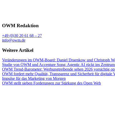
OWM Redaktion
+49 (0)30 20 61 68 – 27
info@owm.de
Weitere Artikel
Veränderungen im OWM-Board: Daniel Draenkow und Christoph Web
Studie von OWM und Accenture Song: Agentic AI rückt ins Zentrum
OWM Trend-Barometer: Werbungtreibende sehen 2026 vorsichtig opt
OWM fordert mehr Qualität, Transparenz und Sicherheit für digitale
Impulse für das Marketing von Morgen
OWM stellt sieben Forderungen zur Stärkung des Open Web