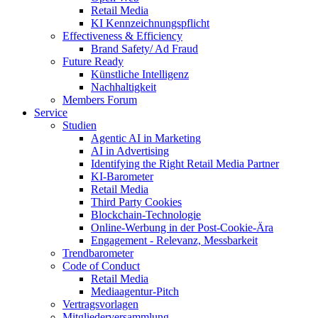
Retail Media
KI Kennzeichnungspflicht
Effectiveness & Efficiency
Brand Safety/ Ad Fraud
Future Ready
Künstliche Intelligenz
Nachhaltigkeit
Members Forum
Service
Studien
Agentic AI in Marketing
AI in Advertising
Identifying the Right Retail Media Partner
KI-Barometer
Retail Media
Third Party Cookies
Blockchain-Technologie
Online-Werbung in der Post-Cookie-Ära
Engagement - Relevanz, Messbarkeit
Trendbarometer
Code of Conduct
Retail Media
Mediaagentur-Pitch
Vertragsvorlagen
Mitgliederversammlung