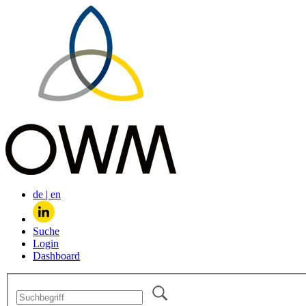
de
|
en
Suche
Login
Dashboard