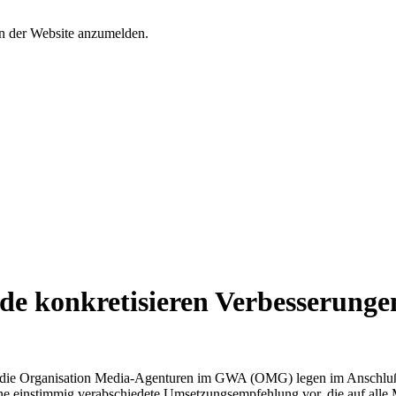
an der Website anzumelden.
e konkretisieren Verbesserunge
ie Organisation Media-Agenturen im GWA (OMG) legen im Anschluß 
e einstimmig verabschiedete Umsetzungsempfehlung vor, die auf alle 