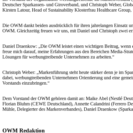
Deutscher Sparkassen- und Giroverband, und Christoph Weber, Globa
Kirsten Latour, Head of Sustainability Klosterfrau Healthcare Grou
Die OWM dankt beiden ausdrücklich für ihren jahrelangen Einsatz und
OWM. Gleichzeitig freuen wir uns, mit Daniel und Christoph zwei e
Daniel Draenkow: „Die OWM leistet einen wichtigen Beitrag, wenn 
freue mich darauf, meine Erfahrungen aus den Bereichen Media-Strate
Lösungen für werbungtreibende Unternehmen zu arbeiten.“
Christoph Weber: „Markenführung steht heute stärker denn je im Spa
dabei, werbungtreibenden Unternehmen Orientierung und eine gemeins
Vorstands einzubringen.“
Dem Vorstand der OWM gehören damit an: Maike Abel (Nestlé Deutschl
Florian Bluhm (CEWE Deutschland), Annette Calandrini (Ferrero D
Mühle, Delegierter des Markenverbandes), Daniel Draenkow (Sparka
OWM Redaktion