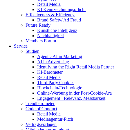
Retail Media
KI Kennzeichnungspflicht
Effectiveness & Efficiency
Brand Safety/ Ad Fraud
Future Ready
Künstliche Intelligenz
Nachhaltigkeit
Members Forum
Service
Studien
Agentic AI in Marketing
AI in Advertising
Identifying the Right Retail Media Partner
KI-Barometer
Retail Media
Third Party Cookies
Blockchain-Technologie
Online-Werbung in der Post-Cookie-Ära
Engagement - Relevanz, Messbarkeit
Trendbarometer
Code of Conduct
Retail Media
Mediaagentur-Pitch
Vertragsvorlagen
Mitgliederversammlung