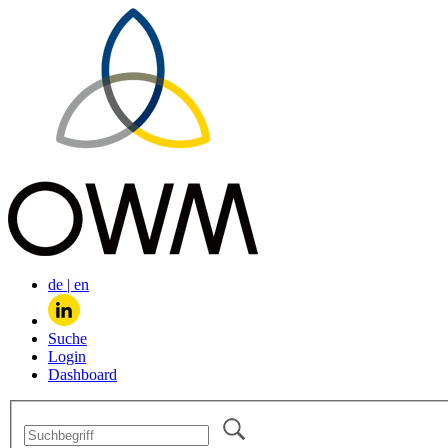
de
|
en
Suche
Login
Dashboard