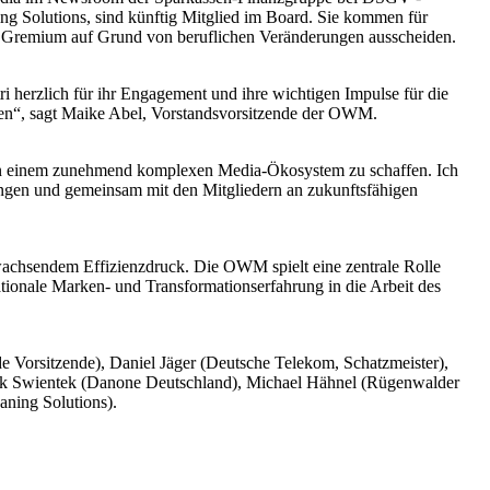
g Solutions, sind künftig Mitglied im Board. Sie kommen für
em Gremium auf Grund von beruflichen Veränderungen ausscheiden.
i herzlich für ihr Engagement und ihre wichtigen Impulse für die
fen“, sagt Maike Abel, Vorstandsvorsitzende der OWM.
 in einem zunehmend komplexen Media-Ökosystem zu schaffen. Ich
ringen und gemeinsam mit den Mitgliedern an zukunftsfähigen
wachsendem Effizienzdruck. Die OWM spielt eine zentrale Rolle
ionale Marken- und Transformationserfahrung in die Arbeit des
e Vorsitzende), Daniel Jäger (Deutsche Telekom, Schatzmeister),
ck Swientek (Danone Deutschland), Michael Hähnel (Rügenwalder
ning Solutions).