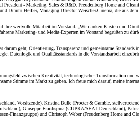
l President - Marketing, Sales & R&D, Freudenberg Home and Cleanin
p, und Dimitri Herber, Managing DIrector Weischer.Cinema, die aus d
 ihre wertvolle Mitarbeit im Vorstand. „Wir danken Kirsten und Dimitr
rfahrene Marketing- und Media-Experten im Vorstand begrüßen zu dür
es darum geht, Orientierung, Transparenz und gemeinsame Standards
gie, Datenlogik und Qualitätsstandards in die Vorstandsarbeit einzub
nnungsfeld zwischen Kreativität, technologischer Transformation und 
ame Stimme im Markt zu geben. Ich freue mich darauf, meine internat
and, Vorsitzende), Kristina Bulle (Procter & Gamble, stellvertretend
eutschland), Giuseppe Fiordispina (CUPRA/SEAT Deutschland), Patri
ssen-Finanzgruppe) und Christoph Weber (Freudenberg Home and Clea