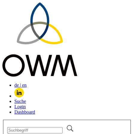
de
|
en
Suche
Login
Dashboard