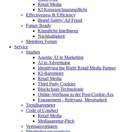
Retail Media
KI Kennzeichnungspflicht
Effectiveness & Efficiency
Brand Safety/ Ad Fraud
Future Ready
Künstliche Intelligenz
Nachhaltigkeit
Members Forum
Service
Studien
Agentic AI in Marketing
AI in Advertising
Identifying the Right Retail Media Partner
KI-Barometer
Retail Media
Third Party Cookies
Blockchain-Technologie
Online-Werbung in der Post-Cookie-Ära
Engagement - Relevanz, Messbarkeit
Trendbarometer
Code of Conduct
Retail Media
Mediaagentur-Pitch
Vertragsvorlagen
Mitgliederversammlung