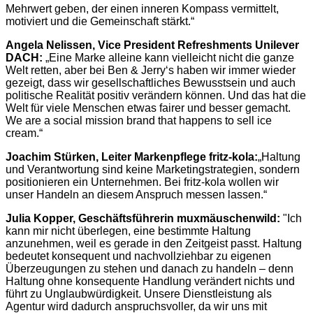
Mehrwert geben, der einen inneren Kompass vermittelt,
motiviert und die Gemeinschaft stärkt.“
Angela Nelissen, Vice President Refreshments Unilever
DACH:
„Eine Marke alleine kann vielleicht nicht die ganze
Welt retten, aber bei Ben & Jerry‘s haben wir immer wieder
gezeigt, dass wir gesellschaftliches Bewusstsein und auch
politische Realität positiv verändern können. Und das hat die
Welt für viele Menschen etwas fairer und besser gemacht.
We are a social mission brand that happens to sell ice
cream.“
Joachim Stürken, Leiter Markenpflege fritz-kola:
„Haltung
und Verantwortung sind keine Marketingstrategien, sondern
positionieren ein Unternehmen. Bei fritz-kola wollen wir
unser Handeln an diesem Anspruch messen lassen.“
Julia Kopper, Geschäftsführerin muxmäuschenwild:
"Ich
kann mir nicht überlegen, eine bestimmte Haltung
anzunehmen, weil es gerade in den Zeitgeist passt. Haltung
bedeutet konsequent und nachvollziehbar zu eigenen
Überzeugungen zu stehen und danach zu handeln – denn
Haltung ohne konsequente Handlung verändert nichts und
führt zu Unglaubwürdigkeit. Unsere Dienstleistung als
Agentur wird dadurch anspruchsvoller, da wir uns mit