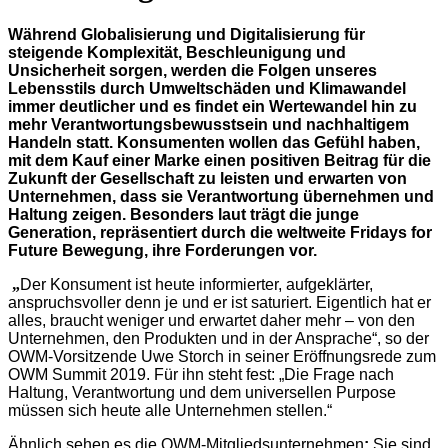
Während Globalisierung und Digitalisierung für
steigende Komplexität, Beschleunigung und
Unsicherheit sorgen, werden die Folgen unseres
Lebensstils durch Umweltschäden und Klimawandel
immer deutlicher und es findet ein Wertewandel hin zu
mehr Verantwortungsbewusstsein und nachhaltigem
Handeln statt. Konsumenten wollen das Gefühl haben,
mit dem Kauf einer Marke einen positiven Beitrag für die
Zukunft der Gesellschaft zu leisten und erwarten von
Unternehmen, dass sie Verantwortung übernehmen und
Haltung zeigen. Besonders laut trägt die junge
Generation, repräsentiert durch die weltweite Fridays for
Future Bewegung, ihre Forderungen vor.
„
Der Konsument ist heute informierter, aufgeklärter,
anspruchsvoller denn je und er ist saturiert. Eigentlich hat er
alles, braucht weniger und erwartet daher mehr – von den
Unternehmen, den Produkten und in der Ansprache“, so der
OWM-Vorsitzende Uwe Storch in seiner Eröffnungsrede zum
OWM Summit 2019. Für ihn steht fest: „Die Frage nach
Haltung, Verantwortung und dem universellen Purpose
müssen sich heute alle Unternehmen stellen.“
Ähnlich sehen es die OWM-Mitgliedsunternehmen
:
Sie sind