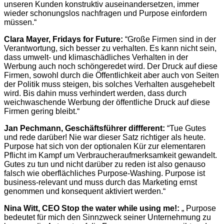
unseren Kunden konstruktiv auseinandersetzen, immer
wieder schonungslos nachfragen und Purpose einfordern
müssen.“
Clara Mayer, Fridays for Future:
“Große Firmen sind in der
Verantwortung, sich besser zu verhalten. Es kann nicht sein,
dass umwelt- und klimaschädliches Verhalten in der
Werbung auch noch schöngeredet wird. Der Druck auf diese
Firmen, sowohl durch die Öffentlichkeit aber auch von Seiten
der Politik muss steigen, bis solches Verhalten ausgehebelt
wird. Bis dahin muss verhindert werden, dass durch
weichwaschende Werbung der öffentliche Druck auf diese
Firmen gering bleibt.“
Jan Pechmann, Geschäftsführer diffferent:
“Tue Gutes
und rede darüber! Nie war dieser Satz richtiger als heute.
Purpose hat sich von der optionalen Kür zur elementaren
Pflicht im Kampf um Verbraucheraufmerksamkeit gewandelt.
Gutes zu tun und nicht darüber zu reden ist also genauso
falsch wie oberflächliches Purpose-Washing. Purpose ist
business-relevant und muss durch das Marketing ernst
genommen und konsequent aktiviert werden.“
Nina Witt, CEO Stop the water while using me!:
„ Purpose
bedeutet für mich den Sinnzweck seiner Unternehmung zu