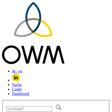
de
|
en
Suche
Login
Dashboard