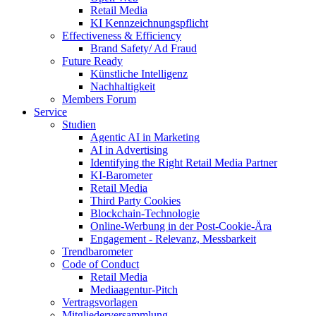
Retail Media
KI Kennzeichnungspflicht
Effectiveness & Efficiency
Brand Safety/ Ad Fraud
Future Ready
Künstliche Intelligenz
Nachhaltigkeit
Members Forum
Service
Studien
Agentic AI in Marketing
AI in Advertising
Identifying the Right Retail Media Partner
KI-Barometer
Retail Media
Third Party Cookies
Blockchain-Technologie
Online-Werbung in der Post-Cookie-Ära
Engagement - Relevanz, Messbarkeit
Trendbarometer
Code of Conduct
Retail Media
Mediaagentur-Pitch
Vertragsvorlagen
Mitgliederversammlung