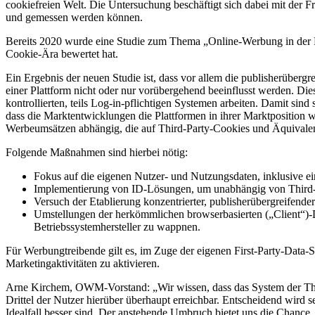
cookiefreien Welt. Die Untersuchung beschäftigt sich dabei mit der F
und gemessen werden können.
Bereits 2020 wurde eine Studie zum Thema „Online-Werbung in der P
Cookie-Ära bewertet hat.
Ein Ergebnis der neuen Studie ist, dass vor allem die publisherüber
einer Plattform nicht oder nur vorübergehend beeinflusst werden. Dies
kontrollierten, teils Log-in-pflichtigen Systemen arbeiten. Damit si
dass die Marktentwicklungen die Plattformen in ihrer Marktposition w
Werbeumsätzen abhängig, die auf Third-Party-Cookies und Äquivalen
Folgende Maßnahmen sind hierbei nötig:
Fokus auf die eigenen Nutzer- und Nutzungsdaten, inklusive eine
Implementierung von ID-Lösungen, um unabhängig von Third-
Versuch der Etablierung konzentrierter, publisherübergreifend
Umstellungen der herkömmlichen browserbasierten („Client“)-Da
Betriebssystemhersteller zu wappnen.
Für Werbungtreibende gilt es, im Zuge der eigenen First-Party-Data-
Marketingaktivitäten zu aktivieren.
Arne Kirchem, OWM-Vorstand: „Wir wissen, dass das System der Third
Drittel der Nutzer hierüber überhaupt erreichbar. Entscheidend wird 
Idealfall besser sind. Der anstehende Umbruch bietet uns die Chanc