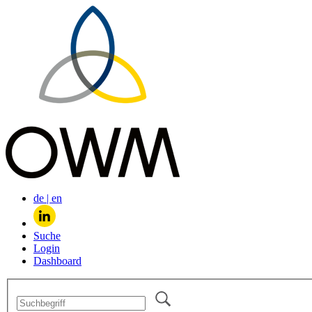
de
|
en
Suche
Login
Dashboard