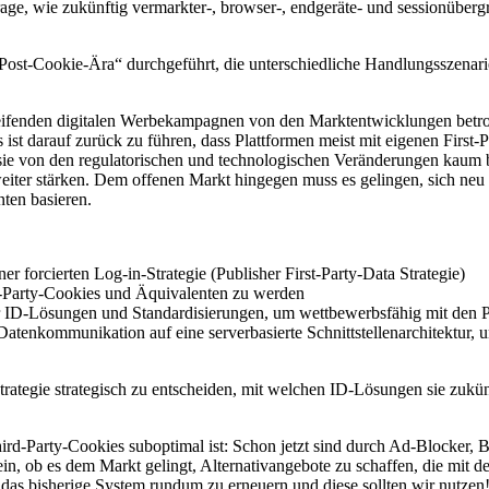
rage, wie zukünftig vermarkter-, browser-, endgeräte- und sessionüberg
ost-Cookie-Ära“ durchgeführt, die unterschiedliche Handlungsszenari
greifenden digitalen Werbekampagnen von den Marktentwicklungen betro
 ist darauf zurück zu führen, dass Plattformen meist mit eigenen First-
nd sie von den regulatorischen und technologischen Veränderungen kaum 
eiter stärken. Dem offenen Markt hingegen muss es gelingen, sich neu a
ten basieren.
r forcierten Log-in-Strategie (Publisher First-Party-Data Strategie)
Party-Cookies und Äquivalenten zu werden
er ID-Lösungen und Standardisierungen, um wettbewerbsfähig mit den P
tenkommunikation auf eine serverbasierte Schnittstellenarchitektur, 
Strategie strategisch zu entscheiden, mit welchen ID-Lösungen sie zuk
-Party-Cookies suboptimal ist: Schon jetzt sind durch Ad-Blocker, B
sein, ob es dem Markt gelingt, Alternativangebote zu schaffen, die mit
e, das bisherige System rundum zu erneuern und diese sollten wir nutz