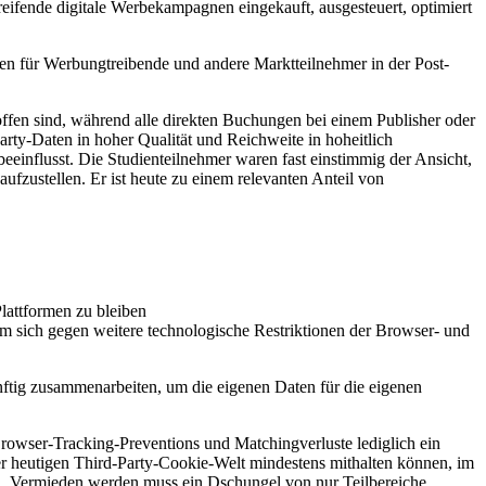
reifende digitale Werbekampagnen eingekauft, ausgesteuert, optimiert
en für Werbungtreibende und andere Marktteilnehmer in der Post-
ffen sind, während alle direkten Buchungen bei einem Publisher oder
Party-Daten in hoher Qualität und Reichweite in hoheitlich
beeinflusst. Die Studienteilnehmer waren fast einstimmig der Ansicht,
ufzustellen. Er ist heute zu einem relevanten Anteil von
lattformen zu bleiben
um sich gegen weitere technologische Restriktionen der Browser- und
ünftig zusammenarbeiten, um die eigenen Daten für die eigenen
rowser-Tracking-Preventions und Matchingverluste lediglich ein
 der heutigen Third-Party-Cookie-Welt mindestens mithalten können, im
en! Vermieden werden muss ein Dschungel von nur Teilbereiche