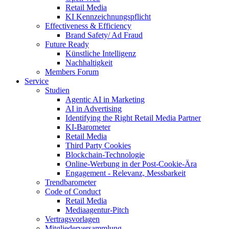
Retail Media
KI Kennzeichnungspflicht
Effectiveness & Efficiency
Brand Safety/ Ad Fraud
Future Ready
Künstliche Intelligenz
Nachhaltigkeit
Members Forum
Service
Studien
Agentic AI in Marketing
AI in Advertising
Identifying the Right Retail Media Partner
KI-Barometer
Retail Media
Third Party Cookies
Blockchain-Technologie
Online-Werbung in der Post-Cookie-Ära
Engagement - Relevanz, Messbarkeit
Trendbarometer
Code of Conduct
Retail Media
Mediaagentur-Pitch
Vertragsvorlagen
Mitgliederversammlung