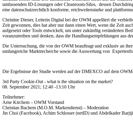
umfassenden ID-Lösungen oder Cleanroom-Silos, dessen Durchdringu
eine datenschutzrechtlich konforme, reichweitenstarke und plattform
Christine Diener, Leiterin Digital bei der OWM appelliert die verb
Zeit gewonnen, dies hat aber nur dann einen Wert, wenn die Zeit auc
aufgesetzt oder Tools entwickelt, um unter zukünftig veränderten B
voranzutreiben und denken, dass die Handlungsempfehlungen aus der 
Die Untersuchung, die von der OWM beauftragt und exklusiv an ihre M
umfangreiche Marktrecherche sowie die Auswertung von Expertenf
Die Ergebnisse der Studie werden auf der DMEXCO auf dem OWM-Pa
3rd Party Cookie-Out - what is the situation on the market?
08. September 2021; 12:40 -13:10 Uhr
Teilnehmer:
Arne Kirchem – OWM Vorstand
Christian Bachem (M.O.M. Markendienst) – Moderation
Jin Choi (Facebook), Achim Schlosser (netID) und Abdelkader Barjiji