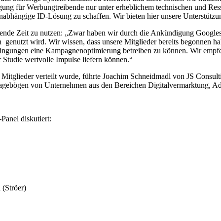
ng für Werbungtreibende nur unter erheblichem technischen und Res
unabhängige ID-Lösung zu schaffen. Wir bieten hier unsere Unterstützu
leibende Zeit zu nutzen: „Zwar haben wir durch die Ankündigung Googl
h genutzt wird. Wir wissen, dass unsere Mitglieder bereits begonnen h
edingungen eine Kampagnenoptimierung betreiben zu können. Wir empfeh
Studie wertvolle Impulse liefern können.“
itglieder verteilt wurde, führte Joachim Schneidmadl von JS Consulti
ragebögen von Unternehmen aus den Bereichen Digitalvermarktung, 
nel diskutiert:
 (Ströer)