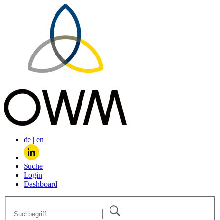
de
|
en
Suche
Login
Dashboard