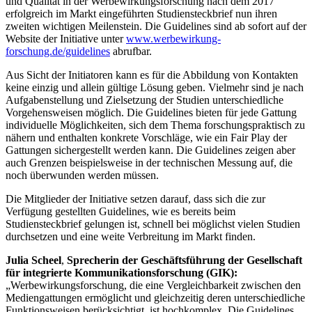
und Qualität in der Werbewirkungsforschung nach dem 2017
erfolgreich im Markt eingeführten Studiensteckbrief nun ihren
zweiten wichtigen Meilenstein. Die Guidelines sind ab sofort auf der
Website der Initiative unter
www.werbewirkung-
forschung.de/guidelines
abrufbar.
Aus Sicht der Initiatoren kann es für die Abbildung von Kontakten
keine einzig und allein gültige Lösung geben. Vielmehr sind je nach
Aufgabenstellung und Zielsetzung der Studien unterschiedliche
Vorgehensweisen möglich. Die Guidelines bieten für jede Gattung
individuelle Möglichkeiten, sich dem Thema forschungspraktisch zu
nähern und enthalten konkrete Vorschläge, wie ein Fair Play der
Gattungen sichergestellt werden kann. Die Guidelines zeigen aber
auch Grenzen beispielsweise in der technischen Messung auf, die
noch überwunden werden müssen.
Die Mitglieder der Initiative setzen darauf, dass sich die zur
Verfügung gestellten Guidelines, wie es bereits beim
Studiensteckbrief gelungen ist, schnell bei möglichst vielen Studien
durchsetzen und eine weite Verbreitung im Markt finden.
Julia Scheel
,
Sprecherin der Geschäftsführung der Gesellschaft
für integrierte Kommunikationsforschung (GIK):
„Werbewirkungsforschung, die eine Vergleichbarkeit zwischen den
Mediengattungen ermöglicht und gleichzeitig deren unterschiedliche
Funktionsweisen berücksichtigt, ist hochkomplex. Die Guidelines