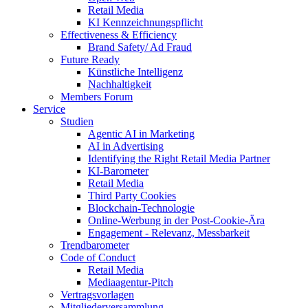
Retail Media
KI Kennzeichnungspflicht
Effectiveness & Efficiency
Brand Safety/ Ad Fraud
Future Ready
Künstliche Intelligenz
Nachhaltigkeit
Members Forum
Service
Studien
Agentic AI in Marketing
AI in Advertising
Identifying the Right Retail Media Partner
KI-Barometer
Retail Media
Third Party Cookies
Blockchain-Technologie
Online-Werbung in der Post-Cookie-Ära
Engagement - Relevanz, Messbarkeit
Trendbarometer
Code of Conduct
Retail Media
Mediaagentur-Pitch
Vertragsvorlagen
Mitgliederversammlung