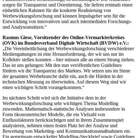
sorgen für Transparenz und Orientierung. Sie liefern erstmals einen
einheitlichen Rahmen für die konkrete Realisierung von
Werbewirkungsforschung und können Impulsgeber sein für die
Entwicklung von innovativen und auch intermedialen Forschungs-
und Analyseansätzen.“
Rasmus Giese, Vorsitzender des Online-Vermarkterkreises
(OVK) im
Bundesverband Digitale Wirtschaft (BVDW) e.V.:
„Die Vereinheitlichung der Werbewirkungsforschung verschiedener
Mediengattungen ist eine Herausforderung, der wir uns nur im
Kollektiv stellen konnten – hier müssen alle an einem Strang ziehen.
Das ist uns gelungen: Mit den nun veröffentlichen Guidelines
fördern wir die Transparenz des Marktes. Wir setzen uns im Sinne
der gesamten Werbebranche dafür ein, auch die Hürden in der
technischen Messung zu überwinden. Auf diesem Weg sind wir
einen wichtigen Schritt vorangekommen.“
Im nächsten Schritt wird sich die Initiative dem in der
Werbewirkungsforschung sehr wichtigen Thema Modelling
zuwenden. Mathematisch-statistische Analysen insbesondere in
Form ökonometrischer Modelle, die ein Vielzahl von
Einflussfaktoren berücksichtigen und in ihrem Zusammenspiel
analysieren, nehmen einen festen Platz bei der Analyse und
Bewertung von Marketing- und Kommunikationsmaßnahmen ein.
Ein gemeinsam entwickelter Modelling-Steckbrief sowie Guidelines