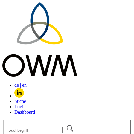
de
|
en
Suche
Login
Dashboard