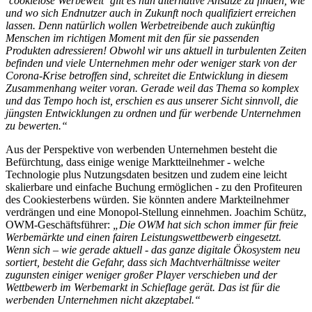
´cookielose Werbewelt´ gilt es nun alternative Ansätze zu finden, wie
und wo sich Endnutzer auch in Zukunft noch qualifiziert erreichen
lassen. Denn natürlich wollen Werbetreibende auch zukünftig
Menschen im richtigen Moment mit den für sie passenden
Produkten adressieren! Obwohl wir uns aktuell in turbulenten Zeiten
befinden und viele Unternehmen mehr oder weniger stark von der
Corona-Krise betroffen sind, schreitet die Entwicklung in diesem
Zusammenhang weiter voran. Gerade weil das Thema so komplex
und das Tempo hoch ist, erschien es aus unserer Sicht sinnvoll, die
jüngsten Entwicklungen zu ordnen und für werbende Unternehmen
zu bewerten.“
Aus der Perspektive von werbenden Unternehmen besteht die
Befürchtung, dass einige wenige Marktteilnehmer - welche
Technologie plus Nutzungsdaten besitzen und zudem eine leicht
skalierbare und einfache Buchung ermöglichen - zu den Profiteuren
des Cookiesterbens würden. Sie könnten andere Markteilnehmer
verdrängen und eine Monopol-Stellung einnehmen. Joachim Schütz,
OWM-Geschäftsführer:
„Die OWM hat sich schon immer für freie
Werbemärkte und einen fairen Leistungswettbewerb eingesetzt.
Wenn sich – wie gerade aktuell - das ganze digitale Ökosystem neu
sortiert, besteht die Gefahr, dass sich Machtverhältnisse weiter
zugunsten einiger weniger großer Player verschieben und der
Wettbewerb im Werbemarkt in Schieflage gerät. Das ist für die
werbenden Unternehmen nicht akzeptabel.“