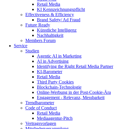
Retail Media
KI Kennzeichnungspflicht
Effectiveness & Efficiency
Brand Safety/ Ad Fraud
Future Ready
Künstliche Intelligenz
Nachhaltigkeit
Members Forum
Service
Studien
Agentic AI in Marketing
AI in Advertising
Identifying the Right Retail Media Partner
KI-Barometer
Retail Media
Third Party Cookies
Blockchain-Technologie
Online-Werbung in der Post-Cookie-Ära
Engagement - Relevanz, Messbarkeit
Trendbarometer
Code of Conduct
Retail Media
Mediaagentur-Pitch
Vertragsvorlagen
Mitgliederversammlung