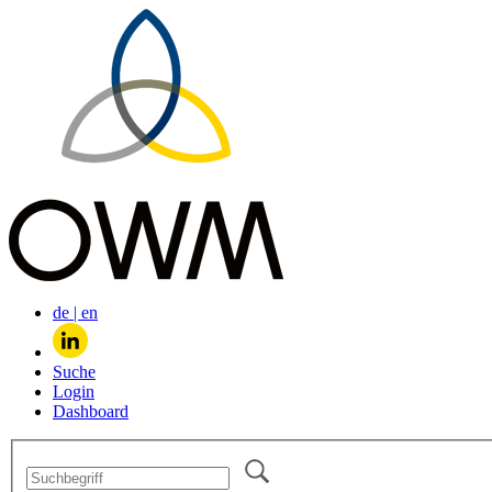
de
|
en
Suche
Login
Dashboard