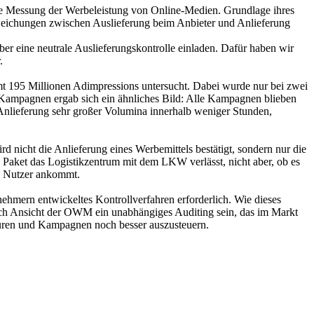
ere Messung der Werbeleistung von Online-Medien. Grundlage ihres
weichungen zwischen Auslieferung beim Anbieter und Anlieferung
 eine neutrale Auslieferungskontrolle einladen. Dafür haben wir
.
 195 Millionen Adimpressions untersucht. Dabei wurde nur bei zwei
r Kampagnen ergab sich ein ähnliches Bild: Alle Kampagnen blieben
e Anlieferung sehr großer Volumina innerhalb weniger Stunden,
nicht die Anlieferung eines Werbemittels bestätigt, sondern nur die
s Paket das Logistikzentrum mit dem LKW verlässt, nicht aber, ob es
m Nutzer ankommt.
nehmern entwickeltes Kontrollverfahren erforderlich. Wie dieses
 nach Ansicht der OWM ein unabhängiges Auditing sein, das im Markt
üren und Kampagnen noch besser auszusteuern.