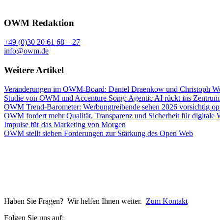
OWM Redaktion
+49 (0)30 20 61 68 – 27
info@owm.de
Weitere Artikel
Veränderungen im OWM-Board: Daniel Draenkow und Christoph Web
Studie von OWM und Accenture Song: Agentic AI rückt ins Zentrum
OWM Trend-Barometer: Werbungtreibende sehen 2026 vorsichtig opt
OWM fordert mehr Qualität, Transparenz und Sicherheit für digitale
Impulse für das Marketing von Morgen
OWM stellt sieben Forderungen zur Stärkung des Open Web
Haben Sie Fragen? Wir helfen Ihnen weiter.
Zum Kontakt
Folgen Sie uns auf: