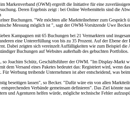
im Markenverband (OWM) ergreift die Initiative für eine zuverlässig
suchung. Deren Ergebnis zeigt : bei Online Werbemitteln sind die Ab
h
elner Buchungen. "Wir möchten alle Marktteilnehmer zum Gespräch über
technische Messung möglich ist ", sagt der OWM-Vorsitzende Uwe Becker
sieben Kampagnen mit 65 Buchungen bei 21 Vermarktern und insgesamt
 anderen eine Untererfüllung von bis zu 35 Prozent. Auf der Ebene de
ent. Dabei zeigten sich vereinzelt Auffälligkeiten wie zum Beispiel di
lständiger Buchungen auf Websites außerhalb des gebuchten Portfolios.
 so Joachim Schütz, Geschäftsführer der OWM. "Im Display-Markt wird 
mit dem Versand eines Paketes bedeutet das: Registriert wird, wenn da
 Für Werbung treibende Unternehmen ist aber entscheidend, was bei
tig beseitigen lassen", so Becker. "Dafür wäre ein von allen Marktteil
en die entsprechenden Verbände gemeinsam definieren". Das Ziel könnte
tern und Agenturen helfen würde, mögliche technische Fehler aufzusp