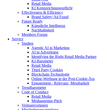
Retail Media
KI Kennzeichnungspflicht
Effectiveness & Efficiency
Brand Safety/ Ad Fraud
Future Ready
Künstliche Intelligenz
Nachhaltigkeit
Members Forum
Service
Studien
Agentic AI in Marketing
AI in Advertising
Identifying the Right Retail Media Partner
KI-Barometer
Retail Media
Third Party Cookies
Blockchain-Technologie
Online-Werbung in der Post-Cookie-Ära
Engagement - Relevanz, Messbarkeit
Trendbarometer
Code of Conduct
Retail Media
Mediaagentur-Pitch
Vertragsvorlagen
Mitgliederversammlung