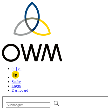
de
|
en
Suche
Login
Dashboard