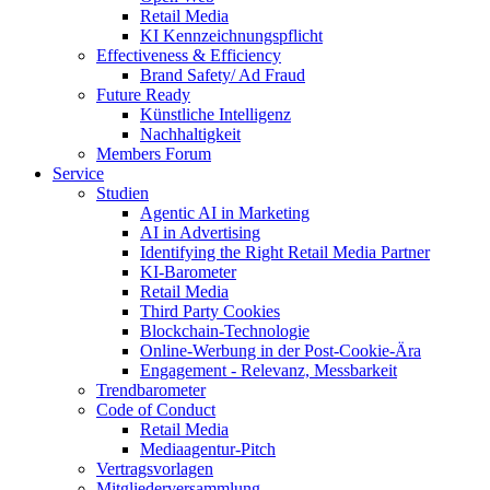
Retail Media
KI Kennzeichnungspflicht
Effectiveness & Efficiency
Brand Safety/ Ad Fraud
Future Ready
Künstliche Intelligenz
Nachhaltigkeit
Members Forum
Service
Studien
Agentic AI in Marketing
AI in Advertising
Identifying the Right Retail Media Partner
KI-Barometer
Retail Media
Third Party Cookies
Blockchain-Technologie
Online-Werbung in der Post-Cookie-Ära
Engagement - Relevanz, Messbarkeit
Trendbarometer
Code of Conduct
Retail Media
Mediaagentur-Pitch
Vertragsvorlagen
Mitgliederversammlung