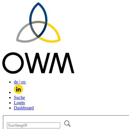
de
|
en
Suche
Login
Dashboard