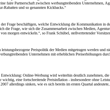
r eine faire Partnerschaft zwischen werbungtreibenden Unternehmen, 
tur-Rabatten und so genannten Kickbacks.“
 der Frage beschäftigen, welche Entwicklung die Kommunikation in d
 sich die Frage, wie sich die Zusammenarbeit zwischen Medien, Agentu
 von morgen entwickeln.“, so Frank Schübel, stellvertretender Vorsit
h leistungsbezogene Preispolitik der Medien mitgetragen werden und n
werbungtreibenden Unternehmen mit erheblichen Preiserhöhungen durch di
e Entwicklung: Online-Werbung wird weiterhin deutlich zunehmen, di
wichtig, eine fortschreitende Preisinflation - insbesondere ohne Leis
 allerdings sinken, wie es sich bereits im ersten Quartal andeutete, 