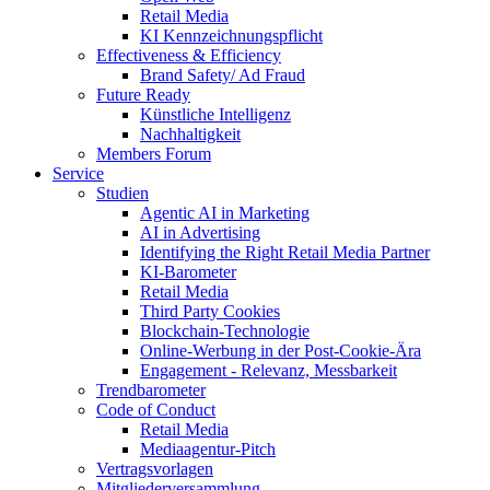
Retail Media
KI Kennzeichnungspflicht
Effectiveness & Efficiency
Brand Safety/ Ad Fraud
Future Ready
Künstliche Intelligenz
Nachhaltigkeit
Members Forum
Service
Studien
Agentic AI in Marketing
AI in Advertising
Identifying the Right Retail Media Partner
KI-Barometer
Retail Media
Third Party Cookies
Blockchain-Technologie
Online-Werbung in der Post-Cookie-Ära
Engagement - Relevanz, Messbarkeit
Trendbarometer
Code of Conduct
Retail Media
Mediaagentur-Pitch
Vertragsvorlagen
Mitgliederversammlung