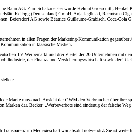
tsche Bahn AG. Zum Schatzmeister wurde Helmut Grosscurth, Henkel 
andstätt, Kellogg (Deutschland) GmbH, Anja Jeglinski, Reemtsma Cig
en, Beiersdorf AG sowie Béatrice Guillaume-Grabisch, Coca-Cola G
nternehmen in allen Fragen der Marketing-Kommunikation gegenüber Age
r Kommunikation in klassische Medien.
m deutschen TV-Werbemarkt und drei Viertel der 20 Unternehmen mit 
obilindustrie, der Finanz- und Versicherungswirtschaft sowie der Tel
stellen:
Jede Marke muss nach Ansicht der OWM den Verbraucher über ihre spe
on Marken dar. Becker: „Werbeverbote sind eindeutig der falsche Weg
Transparenz im Mediageschäft war absolut notwendig. Sie ist weiterh