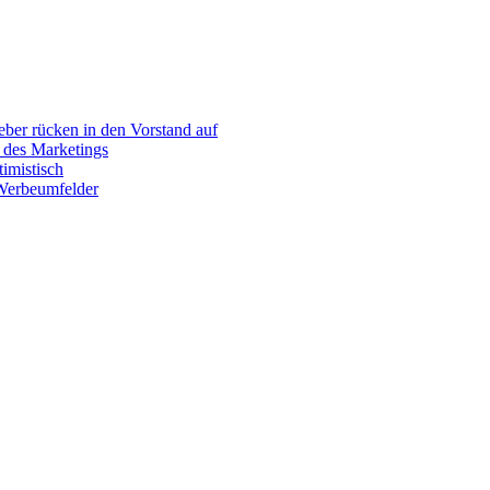
er rücken in den Vorstand auf
 des Marketings
imistisch
 Werbeumfelder