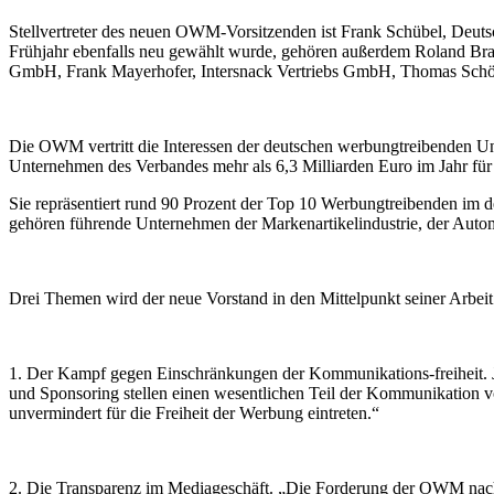
Stellvertreter des neuen OWM-Vorsitzenden ist Frank Schübel, Deu
Frühjahr ebenfalls neu gewählt wurde, gehören außerdem Roland Br
GmbH, Frank Mayerhofer, Intersnack Vertriebs GmbH, Thomas Schön
Die OWM vertritt die Interessen der deutschen werbungtreibenden U
Unternehmen des Verbandes mehr als 6,3 Milliarden Euro im Jahr fü
Sie repräsentiert rund 90 Prozent der Top 10 Werbungtreibenden i
gehören führende Unternehmen der Markenartikelindustrie, der Autom
Drei Themen wird der neue Vorstand in den Mittelpunkt seiner Arbeit 
1. Der Kampf gegen Einschränkungen der Kommunikations-freiheit. 
und Sponsoring stellen einen wesentlichen Teil der Kommunikation v
unvermindert für die Freiheit der Werbung eintreten.“
2. Die Transparenz im Mediageschäft. „Die Forderung der OWM nach 