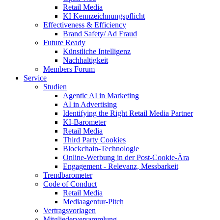
Retail Media
KI Kennzeichnungspflicht
Effectiveness & Efficiency
Brand Safety/ Ad Fraud
Future Ready
Künstliche Intelligenz
Nachhaltigkeit
Members Forum
Service
Studien
Agentic AI in Marketing
AI in Advertising
Identifying the Right Retail Media Partner
KI-Barometer
Retail Media
Third Party Cookies
Blockchain-Technologie
Online-Werbung in der Post-Cookie-Ära
Engagement - Relevanz, Messbarkeit
Trendbarometer
Code of Conduct
Retail Media
Mediaagentur-Pitch
Vertragsvorlagen
Mitgliederversammlung