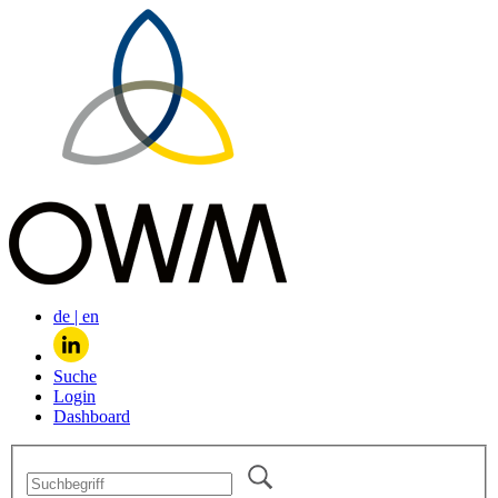
de
|
en
Suche
Login
Dashboard