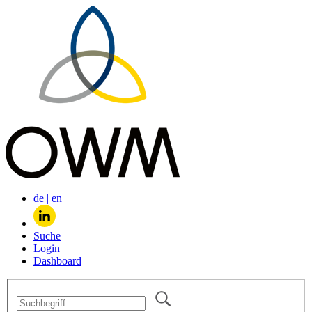
de
|
en
Suche
Login
Dashboard