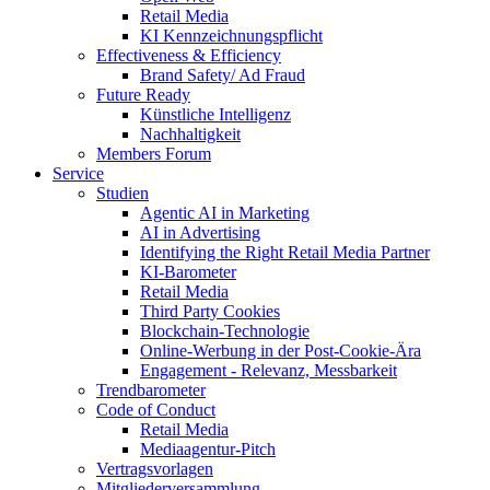
Retail Media
KI Kennzeichnungspflicht
Effectiveness & Efficiency
Brand Safety/ Ad Fraud
Future Ready
Künstliche Intelligenz
Nachhaltigkeit
Members Forum
Service
Studien
Agentic AI in Marketing
AI in Advertising
Identifying the Right Retail Media Partner
KI-Barometer
Retail Media
Third Party Cookies
Blockchain-Technologie
Online-Werbung in der Post-Cookie-Ära
Engagement - Relevanz, Messbarkeit
Trendbarometer
Code of Conduct
Retail Media
Mediaagentur-Pitch
Vertragsvorlagen
Mitgliederversammlung