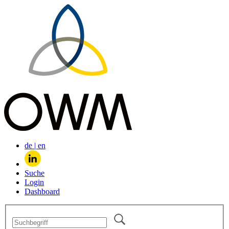
de
|
en
Suche
Login
Dashboard