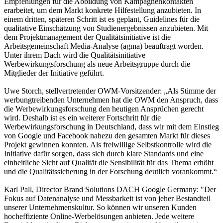
Empfehlungen für die Abbildung von Kampagnenkontakten
erarbeitet, um dem Markt konkrete Hilfestellung anzubieten. In
einem dritten, späteren Schritt ist es geplant, Guidelines für die
qualitative Einschätzung von Studienergebnissen anzubieten. Mit
dem Projektmanagement der Qualitätsinitiative ist die
Arbeitsgemeinschaft Media-Analyse (agma) beauftragt worden.
Unter ihrem Dach wird die Qualitätsinitiative
Werbewirkungsforschung als neue Arbeitsgruppe durch die
Mitglieder der Initiative geführt.
Uwe Storch, stellvertretender OWM-Vorsitzender: „Als Stimme der
werbungtreibenden Unternehmen hat die OWM den Anspruch, dass
die Werbewirkungsforschung den heutigen Ansprüchen gerecht
wird. Deshalb ist es ein weiterer Fortschritt für die
Werbewirkungsforschung in Deutschland, dass wir mit dem Einstieg
von Google und Facebook nahezu den gesamten Markt für dieses
Projekt gewinnen konnten. Als freiwillige Selbstkontrolle wird die
Initiative dafür sorgen, dass sich durch klare Standards und eine
einheitliche Sicht auf Qualität die Sensibilität für das Thema erhöht
und die Qualitätssicherung in der Forschung deutlich vorankommt.“
Karl Pall, Director Brand Solutions DACH Google Germany: "Der
Fokus auf Datenanalyse und Messbarkeit ist von jeher Bestandteil
unserer Unternehmenskultur. So können wir unseren Kunden
hocheffiziente Online-Werbelösungen anbieten. Jede weitere