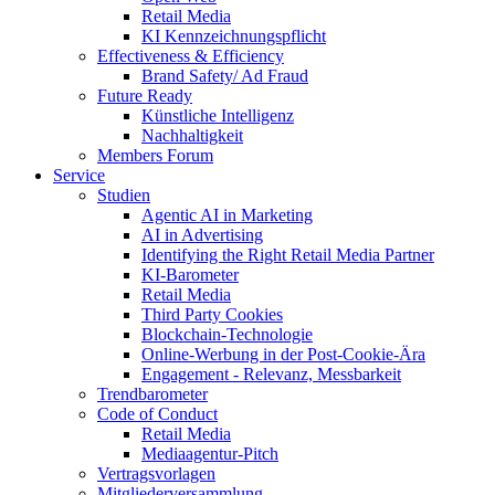
Retail Media
KI Kennzeichnungspflicht
Effectiveness & Efficiency
Brand Safety/ Ad Fraud
Future Ready
Künstliche Intelligenz
Nachhaltigkeit
Members Forum
Service
Studien
Agentic AI in Marketing
AI in Advertising
Identifying the Right Retail Media Partner
KI-Barometer
Retail Media
Third Party Cookies
Blockchain-Technologie
Online-Werbung in der Post-Cookie-Ära
Engagement - Relevanz, Messbarkeit
Trendbarometer
Code of Conduct
Retail Media
Mediaagentur-Pitch
Vertragsvorlagen
Mitgliederversammlung