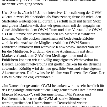
mehr zur Verfügung stehen.
Uwe Storch: „Nach 15 Jahren intensiver Unterstützung der OWM,
zuletzt in zwei Wahlperioden als Vorsitzender, freue ich mich, den
Staffelstab weitergeben zu dürfen. Es erfüllt mich mit tiefem Stolz
und großer Dankbarkeit, dass wir gemeinsam mit der engagierten
Geschäftsführerin, dem OWM Team und dem Vorstand die OWM
als DIE Stimme der Werbetreibenden am Markt fest etablieren
konnten. Wir alle blicken gemeinsam auf bedeutende Erfolge
zurück: eine wachsende Mitgliederzahl, den OWM Summit,
zahlreiche Initiativen und wertvolle Knowhows-Transfer von und
für die Mitglieder. Nur durch die enge Abstimmung mit dem
Markenverband, dem ZAW, den Mediaagenturen und den
Publishern konnten wir ein völlig ungeeignetes Werbeverbot im
Bereich Lebensmittelwerbung mit großen Risiken für die Branche
abwenden. Künftig wird der neu gewählte Vorstand seine eigenen
Akzente setzen. Dafür wünsche ich ihm von Herzen alles Gute. Der
OWM bleibe ich eng verbunden.“
„Im Namen der gesamten OWM bedanken wir uns sehr herzlich für
das langjährige außerordentliche Engagement von Uwe Storch und
Marcus Macioszek“, sagt Susanne Kunz. „Mit Passion und
Fachkenntnis haben sie die OWM als starke Stimme der
werbungtreibenden Unternehmen in Deutschland weiter