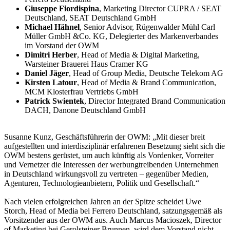
Giuseppe Fiordispina
, Marketing Director CUPRA / SEAT
Deutschland, SEAT Deutschland GmbH
Michael Hähnel
, Senior Advisor, Rügenwalder Mühl Carl
Müller GmbH &Co. KG, Delegierter des Markenverbandes
im Vorstand der OWM
Dimitri Herber
, Head of Media & Digital Marketing,
Warsteiner Brauerei Haus Cramer KG
Daniel Jäger
, Head of Group Media, Deutsche Telekom AG
Kirsten Latour
, Head of Media & Brand Communication,
MCM Klosterfrau Vertriebs GmbH
Patrick Swientek
, Director Integrated Brand Communication
DACH, Danone Deutschland GmbH
Susanne Kunz, Geschäftsführerin der OWM: „Mit dieser breit
aufgestellten und interdisziplinär erfahrenen Besetzung sieht sich die
OWM bestens gerüstet, um auch künftig als Vordenker, Vorreiter
und Vernetzer die Interessen der werbungtreibenden Unternehmen
in Deutschland wirkungsvoll zu vertreten – gegenüber Medien,
Agenturen, Technologieanbietern, Politik und Gesellschaft.“
Nach vielen erfolgreichen Jahren an der Spitze scheidet Uwe
Storch, Head of Media bei Ferrero Deutschland, satzungsgemäß als
Vorsitzender aus der OWM aus. Auch Marcus Macioszek, Director
of Marketing bei Gerolsteiner Brunnen, wird dem Vorstand nicht