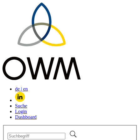
de
|
en
Suche
Login
Dashboard