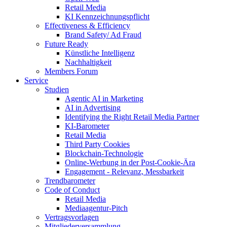
Retail Media
KI Kennzeichnungspflicht
Effectiveness & Efficiency
Brand Safety/ Ad Fraud
Future Ready
Künstliche Intelligenz
Nachhaltigkeit
Members Forum
Service
Studien
Agentic AI in Marketing
AI in Advertising
Identifying the Right Retail Media Partner
KI-Barometer
Retail Media
Third Party Cookies
Blockchain-Technologie
Online-Werbung in der Post-Cookie-Ära
Engagement - Relevanz, Messbarkeit
Trendbarometer
Code of Conduct
Retail Media
Mediaagentur-Pitch
Vertragsvorlagen
Mitgliederversammlung