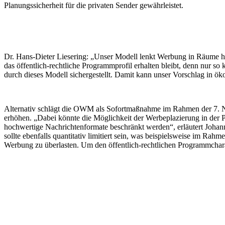
Planungssicherheit für die privaten Sender gewährleistet.
Dr. Hans-Dieter Liesering: „Unser Modell lenkt Werbung in Räume hoh
das öffentlich-rechtliche Programmprofil erhalten bleibt, denn nur s
durch dieses Modell sichergestellt. Damit kann unser Vorschlag in ök
Alternativ schlägt die OWM als Sofortmaßnahme im Rahmen der 7. N
erhöhen. „Dabei könnte die Möglichkeit der Werbeplazierung in der P
hochwertige Nachrichtenformate beschränkt werden“, erläutert Johan
sollte ebenfalls quantitativ limitiert sein, was beispielsweise im R
Werbung zu überlasten. Um den öffentlich-rechtlichen Programmch