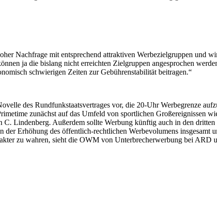
er Nachfrage mit entsprechend attraktiven Werbezielgruppen und wirkt
o können ja die bislang nicht erreichten Zielgruppen angesprochen werd
onomisch schwierigen Zeiten zur Gebührenstabilität beitragen.“
ovelle des Rundfunkstaatsvertrages vor, die 20-Uhr Werbegrenze auf
rimetime zunächst auf das Umfeld von sportlichen Großereignissen wie
n C. Lindenberg. Außerdem sollte Werbung künftig auch in den dritten
ahmen der Erhöhung des öffentlich-rechtlichen Werbevolumens insgesamt 
arakter zu wahren, sieht die OWM von Unterbrecherwerbung bei ARD 