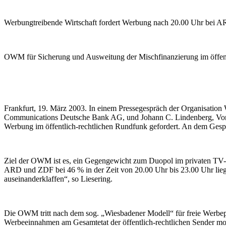
Werbungtreibende Wirtschaft fordert Werbung nach 20.00 Uhr bei
OWM für Sicherung und Ausweitung der Mischfinanzierung im öffent
Frankfurt, 19. März 2003. In einem Pressegespräch der Organisati
Communications Deutsche Bank AG, und Johann C. Lindenberg, Vorsi
Werbung im öffentlich-rechtlichen Rundfunk gefordert. An dem Gesp
Ziel der OWM ist es, ein Gegengewicht zum Duopol im privaten TV-Ver
ARD und ZDF bei 46 % in der Zeit von 20.00 Uhr bis 23.00 Uhr lieg
auseinanderklaffen“, so Liesering.
Die OWM tritt nach dem sog. „Wiesbadener Modell“ für freie Werbep
Werbeeinnahmen am Gesamtetat der öffentlich-rechtlichen Sender m