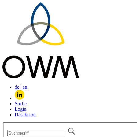
de
|
en
Suche
Login
Dashboard