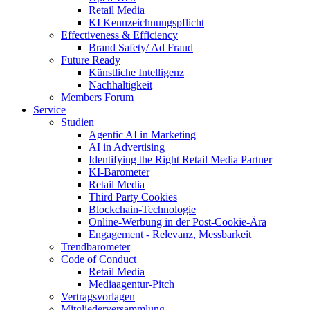
Retail Media
KI Kennzeichnungspflicht
Effectiveness & Efficiency
Brand Safety/ Ad Fraud
Future Ready
Künstliche Intelligenz
Nachhaltigkeit
Members Forum
Service
Studien
Agentic AI in Marketing
AI in Advertising
Identifying the Right Retail Media Partner
KI-Barometer
Retail Media
Third Party Cookies
Blockchain-Technologie
Online-Werbung in der Post-Cookie-Ära
Engagement - Relevanz, Messbarkeit
Trendbarometer
Code of Conduct
Retail Media
Mediaagentur-Pitch
Vertragsvorlagen
Mitgliederversammlung