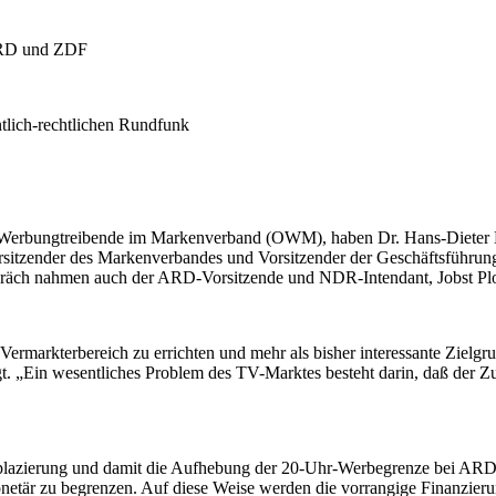
 ARD und ZDF
lich-rechtlichen Rundfunk
on Werbungtreibende im Markenverband (OWM), haben Dr. Hans-Dieter
tzender des Markenverbandes und Vorsitzender der Geschäftsführung
räch nahmen auch der ARD-Vorsitzende und NDR-Intendant, Jobst Plog,
markterbereich zu errichten und mehr als bisher interessante Zielgru
t. „Ein wesentliches Problem des TV-Marktes besteht darin, daß der
lazierung und damit die Aufhebung der 20-Uhr-Werbegrenze bei ARD un
onetär zu begrenzen. Auf diese Weise werden die vorrangige Finanzi