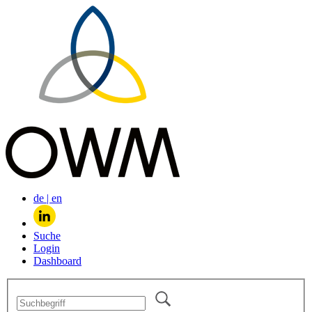
de
|
en
Suche
Login
Dashboard