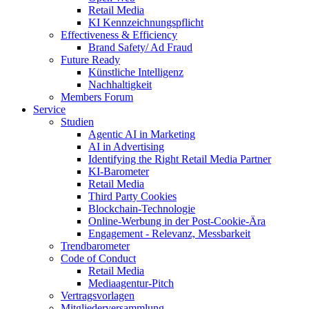
Retail Media
KI Kennzeichnungspflicht
Effectiveness & Efficiency
Brand Safety/ Ad Fraud
Future Ready
Künstliche Intelligenz
Nachhaltigkeit
Members Forum
Service
Studien
Agentic AI in Marketing
AI in Advertising
Identifying the Right Retail Media Partner
KI-Barometer
Retail Media
Third Party Cookies
Blockchain-Technologie
Online-Werbung in der Post-Cookie-Ära
Engagement - Relevanz, Messbarkeit
Trendbarometer
Code of Conduct
Retail Media
Mediaagentur-Pitch
Vertragsvorlagen
Mitgliederversammlung