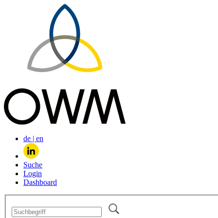
de
|
en
Suche
Login
Dashboard