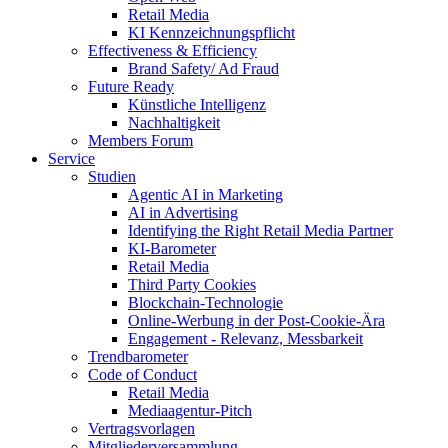
Retail Media
KI Kennzeichnungspflicht
Effectiveness & Efficiency
Brand Safety/ Ad Fraud
Future Ready
Künstliche Intelligenz
Nachhaltigkeit
Members Forum
Service
Studien
Agentic AI in Marketing
AI in Advertising
Identifying the Right Retail Media Partner
KI-Barometer
Retail Media
Third Party Cookies
Blockchain-Technologie
Online-Werbung in der Post-Cookie-Ära
Engagement - Relevanz, Messbarkeit
Trendbarometer
Code of Conduct
Retail Media
Mediaagentur-Pitch
Vertragsvorlagen
Mitgliederversammlung