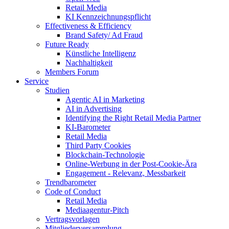
Retail Media
KI Kennzeichnungspflicht
Effectiveness & Efficiency
Brand Safety/ Ad Fraud
Future Ready
Künstliche Intelligenz
Nachhaltigkeit
Members Forum
Service
Studien
Agentic AI in Marketing
AI in Advertising
Identifying the Right Retail Media Partner
KI-Barometer
Retail Media
Third Party Cookies
Blockchain-Technologie
Online-Werbung in der Post-Cookie-Ära
Engagement - Relevanz, Messbarkeit
Trendbarometer
Code of Conduct
Retail Media
Mediaagentur-Pitch
Vertragsvorlagen
Mitgliederversammlung