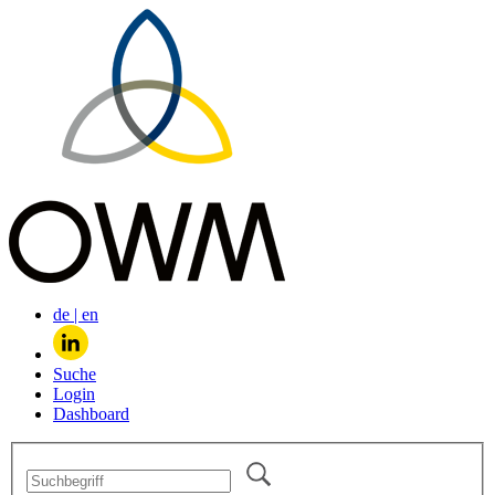
de
|
en
Suche
Login
Dashboard