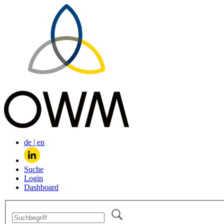
de
|
en
Suche
Login
Dashboard