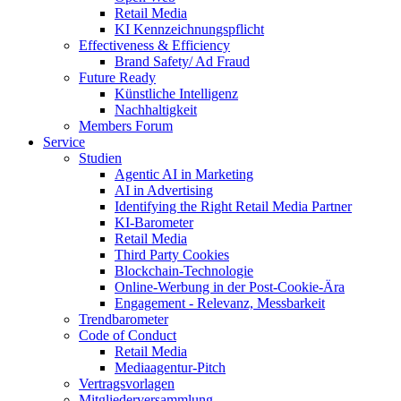
Retail Media
KI Kennzeichnungspflicht
Effectiveness & Efficiency
Brand Safety/ Ad Fraud
Future Ready
Künstliche Intelligenz
Nachhaltigkeit
Members Forum
Service
Studien
Agentic AI in Marketing
AI in Advertising
Identifying the Right Retail Media Partner
KI-Barometer
Retail Media
Third Party Cookies
Blockchain-Technologie
Online-Werbung in der Post-Cookie-Ära
Engagement - Relevanz, Messbarkeit
Trendbarometer
Code of Conduct
Retail Media
Mediaagentur-Pitch
Vertragsvorlagen
Mitgliederversammlung